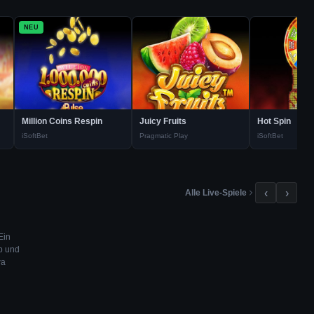
NEU
Million Coins Respin
Juicy Fruits
Hot Spin
iSoftBet
Pragmatic Play
iSoftBet
‹
›
Alle Live-Spiele
Ein
yp und
wa
n