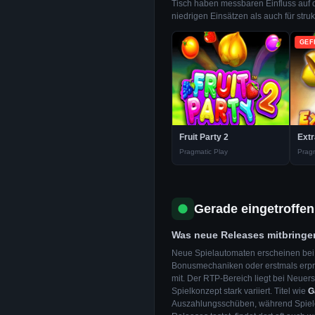
Tisch haben messbaren Einfluss auf
niedrigen Einsätzen als auch für stru
GEF
Fruit Party 2
Extr
Pragmatic Play
Pragm
Gerade eingetroffen
Was neue Releases mitbringe
Neue Spielautomaten erscheinen bei
Bonusmechaniken oder erstmals erpr
mit. Der RTP-Bereich liegt bei Neue
Spielkonzept stark variiert. Titel wie
G
Auszahlungsschüben, während Spiele 