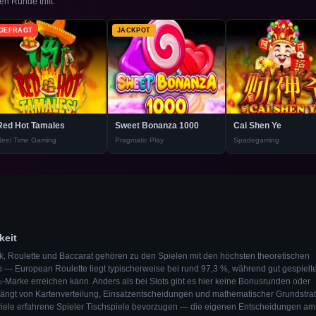
n Runde trifft.
GEFRAGT
JACKPOT
Red Hot Tamales
Sweet Bonanza 1000
Cai Shen Ye
Reel Time Gaming
Pragmatic Play
Spadegaming
keit
k, Roulette und Baccarat gehören zu den Spielen mit den höchsten theoretischen
— European Roulette liegt typischerweise bei rund 97,3 %, während gut gespielt
%-Marke erreichen kann. Anders als bei Slots gibt es hier keine Bonusrunden oder
ängt von Kartenverteilung, Einsatzentscheidungen und mathematischer Grundstra
viele erfahrene Spieler Tischspiele bevorzugen — die eigenen Entscheidungen am