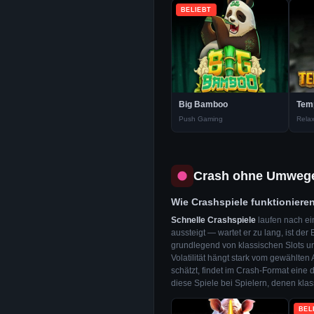
BELIEBT
Big Bamboo
Push Gaming
Rela
Crash ohne Umweg
Wie Crashspiele funktioniere
Schnelle Crashspiele
laufen nach ein
aussteigt — wartet er zu lang, ist de
grundlegend von klassischen Slots u
Volatilität hängt stark vom gewählte
schätzt, findet im Crash-Format eine
diese Spiele bei Spielern, denen kla
BEL