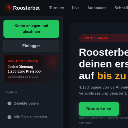
Roosterbet
Turniere
Live
Automaten
Schnel
Konto anlegen und
absahnen
ERSTER KAMPF
Einloggen
Roosterbe
deinen er
WOCHENTURNIER
Jeden Dienstag
1.250 Euro Preispool
auf
bis z
Qualifikation ab 5 Euro
4.173 Spiele von 67 Anbiet
CASINO
Verschlüsselung gesichert.
Beliebte Spiele
Bonus holen
Alle Spielautomaten
Nur für Spieler ab 18 Jahren. Voll
einsehbar.